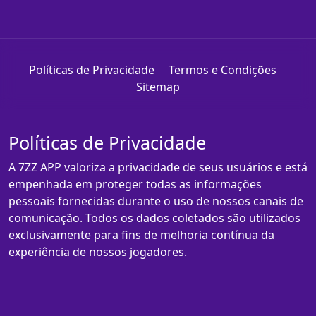
Políticas de Privacidade
Termos e Condições
Sitemap
Políticas de Privacidade
A 7ZZ APP valoriza a privacidade de seus usuários e está
empenhada em proteger todas as informações
pessoais fornecidas durante o uso de nossos canais de
comunicação. Todos os dados coletados são utilizados
exclusivamente para fins de melhoria contínua da
experiência de nossos jogadores.