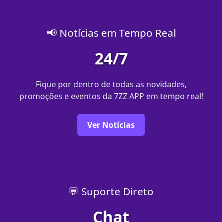
📢 Notícias em Tempo Real
24/7
Fique por dentro de todas as novidades,
promoções e eventos da 7ZZ APP em tempo real!
Ver Notícias
💬 Suporte Direto
Chat