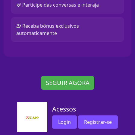
💬 Participe das conversas e interaja
🎁 Receba bônus exclusivos
automaticamente
SEGUIR AGORA
Acessos
Login
Registrar-se