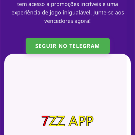
tem acesso a promoções incríveis e uma
experiência de jogo inigualável. Junte-se aos
vencedores agora!
SEGUIR NO TELEGRAM