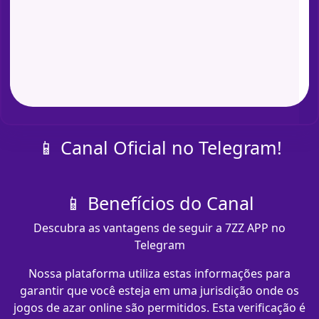
📱 Canal Oficial no Telegram!
📱 Benefícios do Canal
Descubra as vantagens de seguir a 7ZZ APP no
Telegram
Nossa plataforma utiliza estas informações para
garantir que você esteja em uma jurisdição onde os
jogos de azar online são permitidos. Esta verificação é