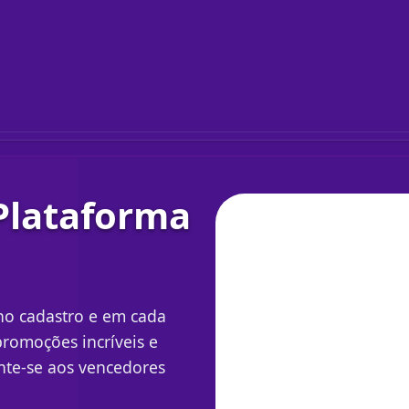
 Plataforma
no cadastro e em cada
promoções incríveis e
unte-se aos vencedores