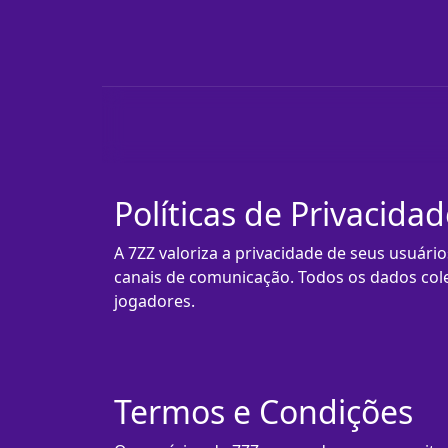
Políticas de Privacida
A 7ZZ valoriza a privacidade de seus usuár
canais de comunicação. Todos os dados cole
jogadores.
Termos e Condições