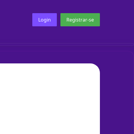
Login
Registrar-se