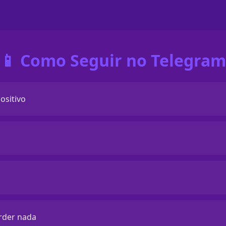
📱 Como Seguir no Telegram
ositivo
erder nada