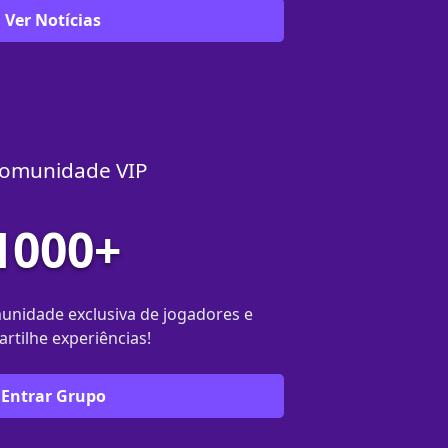
Ver Notícias
Comunidade VIP
1000+
unidade exclusiva de jogadores e
rtilhe experiências!
Entrar Grupo