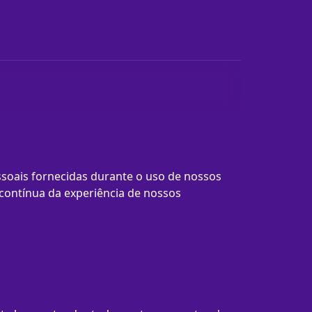
ssoais fornecidas durante o uso de nossos
 contínua da experiência de nossos