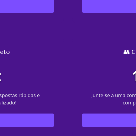
reto
👥 
t
espostas rápidas e
Junte-se a uma com
lizado!
compa
e