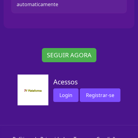
automaticamente
SEGUIR AGORA
Acessos
Login
Registrar-se