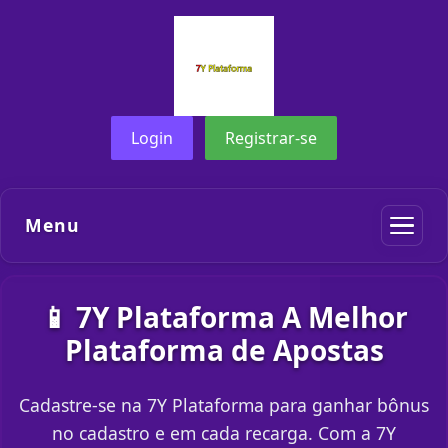
Login
Registrar-se
Menu
📱 7Y Plataforma A Melhor
Plataforma de Apostas
Cadastre-se na 7Y Plataforma para ganhar bônus
no cadastro e em cada recarga. Com a 7Y