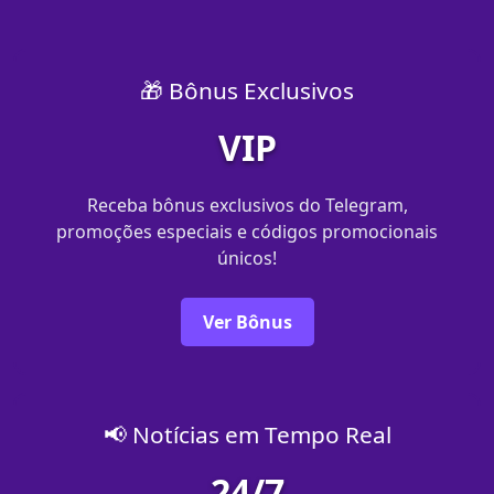
🎁 Bônus Exclusivos
VIP
Receba bônus exclusivos do Telegram,
promoções especiais e códigos promocionais
únicos!
Ver Bônus
📢 Notícias em Tempo Real
24/7