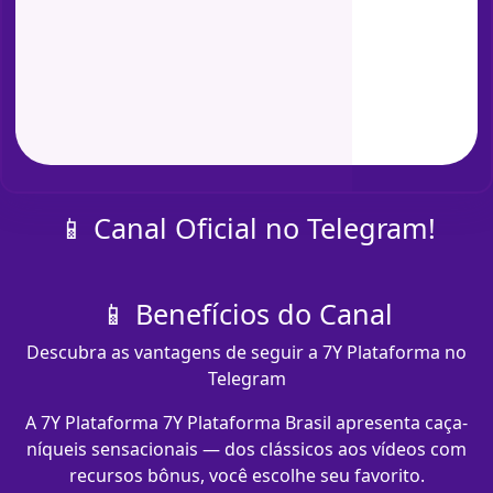
📱 Canal Oficial no Telegram!
📱 Benefícios do Canal
Descubra as vantagens de seguir a 7Y Plataforma no
Telegram
A 7Y Plataforma 7Y Plataforma Brasil apresenta caça-
níqueis sensacionais — dos clássicos aos vídeos com
recursos bônus, você escolhe seu favorito.