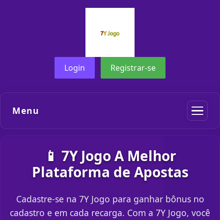
Login
Registrar-se
Menu
📱 7Y Jogo A Melhor
Plataforma de Apostas
Cadastre-se na 7Y Jogo para ganhar bônus no
cadastro e em cada recarga. Com a 7Y Jogo, você