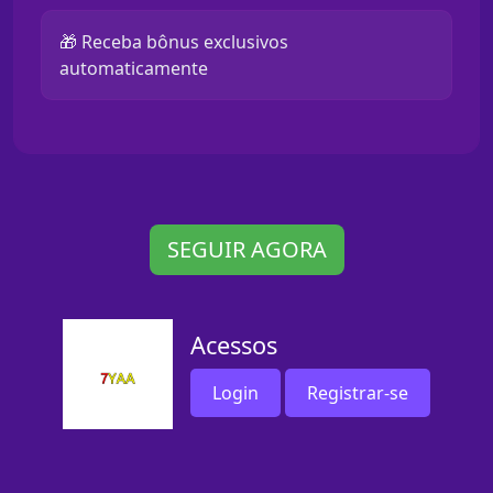
🎁 Receba bônus exclusivos
automaticamente
SEGUIR AGORA
Acessos
Login
Registrar-se