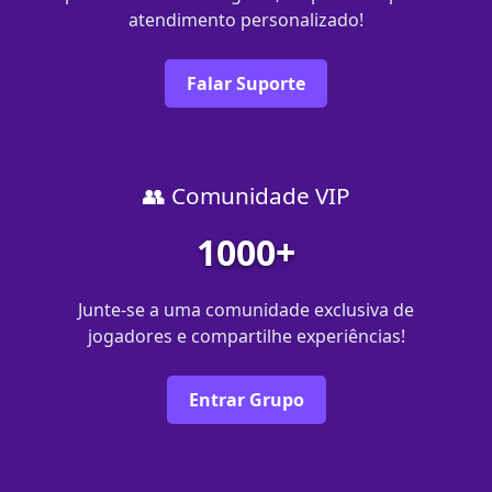
atendimento personalizado!
Falar Suporte
👥 Comunidade VIP
1000+
Junte-se a uma comunidade exclusiva de
jogadores e compartilhe experiências!
Entrar Grupo