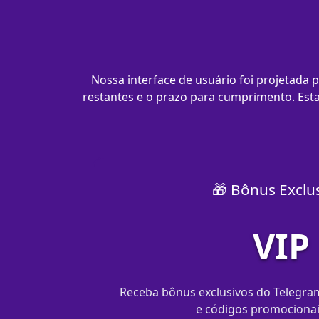
Nossa interface de usuário foi projetada p
restantes e o prazo para cumprimento. Est
🎁 Bônus Exclu
VIP
Receba bônus exclusivos do Telegra
e códigos promocionai