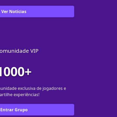
Ver Notícias
Comunidade VIP
1000+
unidade exclusiva de jogadores e
rtilhe experiências!
Entrar Grupo