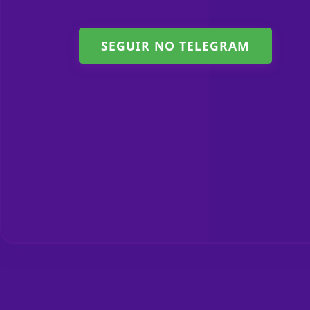
SEGUIR NO TELEGRAM