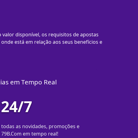
 valor disponível, os requisitos de apostas
onde está em relação aos seus benefícios e
cias em Tempo Real
24/7
e todas as novidades, promoções e
 79B.Com em tempo real!