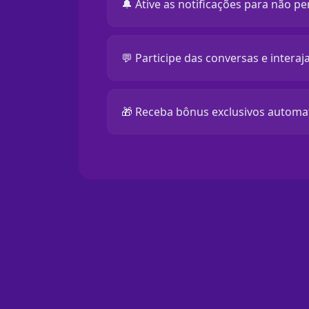
🔔 Ative as notificações para não p
💬 Participe das conversas e interaj
🎁 Receba bônus exclusivos autom