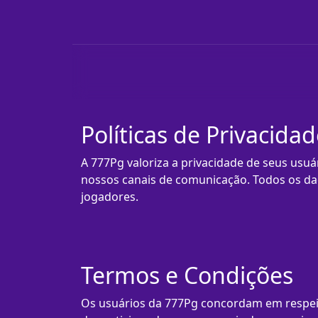
Políticas de Privacida
A 777Pg valoriza a privacidade de seus usu
nossos canais de comunicação. Todos os dad
jogadores.
Termos e Condições
Os usuários da 777Pg concordam em respeita