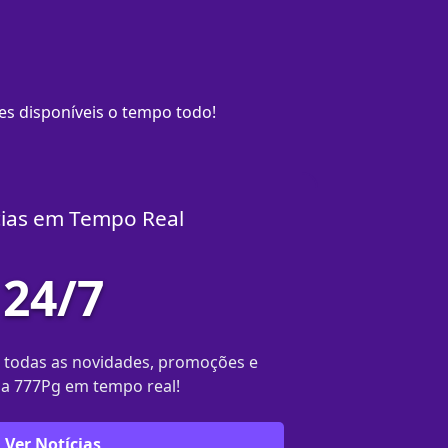
s disponíveis o tempo todo!
cias em Tempo Real
24/7
e todas as novidades, promoções e
a 777Pg em tempo real!
Ver Notícias