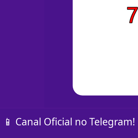
📱 Canal Oficial no Telegram!