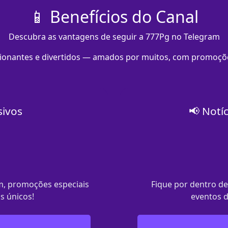
📱 Benefícios do Canal
Descubra as vantagens de seguir a 777Pg no Telegram
ionantes e divertidos — amados por muitos, com promoçõe
sivos
📢 Notí
m, promoções especiais
Fique por dentro d
s únicos!
eventos d