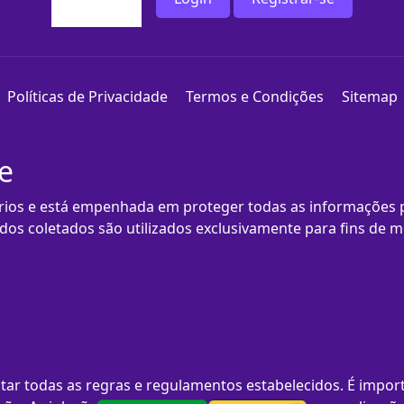
Políticas de Privacidade
Termos e Condições
Sitemap
de
ários e está empenhada em proteger todas as informações 
os coletados são utilizados exclusivamente para fins de m
r todas as regras e regulamentos estabelecidos. É import