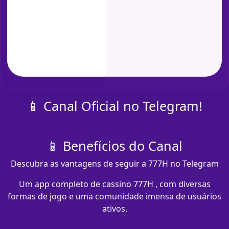
📱 Canal Oficial no Telegram!
📱 Benefícios do Canal
Descubra as vantagens de seguir a 777H no Telegram
Um app completo de cassino 777H , com diversas
formas de jogo e uma comunidade imensa de usuários
ativos.