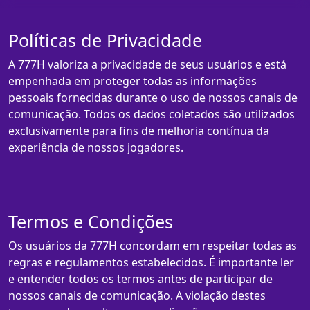
Políticas de Privacidade
A 777H valoriza a privacidade de seus usuários e está
empenhada em proteger todas as informações
pessoais fornecidas durante o uso de nossos canais de
comunicação. Todos os dados coletados são utilizados
exclusivamente para fins de melhoria contínua da
experiência de nossos jogadores.
Termos e Condições
Os usuários da 777H concordam em respeitar todas as
regras e regulamentos estabelecidos. É importante ler
e entender todos os termos antes de participar de
nossos canais de comunicação. A violação destes