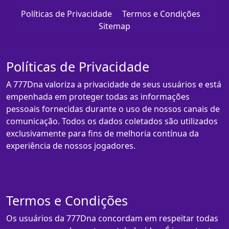
Políticas de Privacidade
Termos e Condições
Sitemap
Políticas de Privacidade
A 777Dna valoriza a privacidade de seus usuários e está
empenhada em proteger todas as informações
pessoais fornecidas durante o uso de nossos canais de
comunicação. Todos os dados coletados são utilizados
exclusivamente para fins de melhoria contínua da
experiência de nossos jogadores.
Termos e Condições
Os usuários da 777Dna concordam em respeitar todas