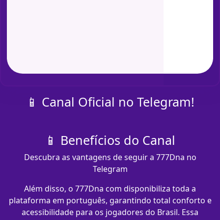
📱 Canal Oficial no Telegram!
📱 Benefícios do Canal
Descubra as vantagens de seguir a 777Dna no
Telegram
Além disso, o 777Dna com​ disponibiliza toda a
plataforma em português, garantindo total conforto e
acessibilidade para os jogadores do Brasil. Essa