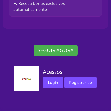
🎁 Receba bônus exclusivos
automaticamente
SEGUIR AGORA
Acessos
Login
Registrar-se