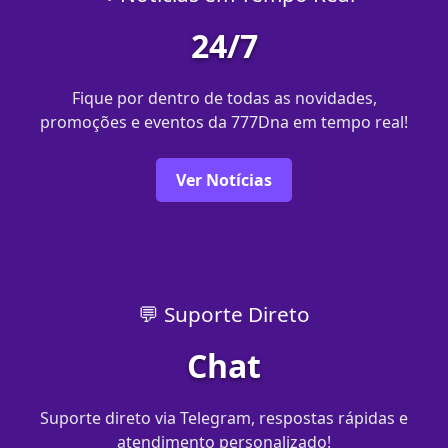
24/7
Fique por dentro de todas as novidades,
promoções e eventos da 777Dna em tempo real!
Ver Notícias
💬 Suporte Direto
Chat
Suporte direto via Telegram, respostas rápidas e
atendimento personalizado!