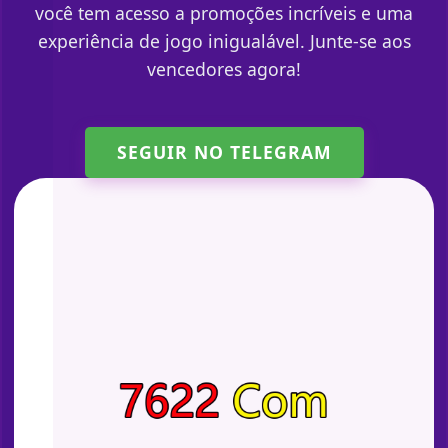
você tem acesso a promoções incríveis e uma
experiência de jogo inigualável. Junte-se aos
vencedores agora!
SEGUIR NO TELEGRAM