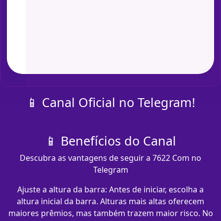
📱 Canal Oficial no Telegram!
📱 Benefícios do Canal
Descubra as vantagens de seguir a 7622 Com no
Telegram
Ajuste a altura da barra: Antes de iniciar, escolha a
altura inicial da barra. Alturas mais altas oferecem
maiores prêmios, mas também trazem maior risco. No