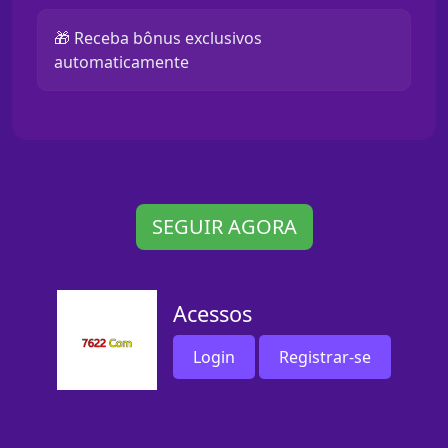
🎁 Receba bônus exclusivos
automaticamente
SEGUIR AGORA
Acessos
Login
Registrar-se