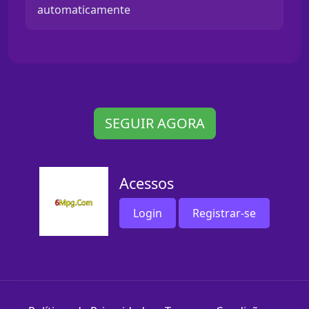
automaticamente
SEGUIR AGORA
Acessos
Login
Registrar-se