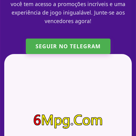
você tem acesso a promoções incríveis e uma
experiência de jogo inigualável. Junte-se aos
vencedores agora!
SEGUIR NO TELEGRAM