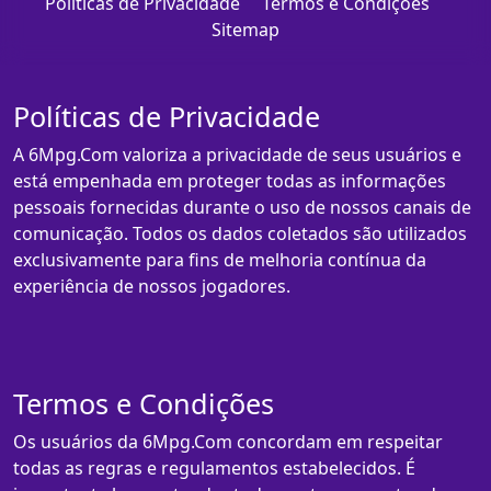
Políticas de Privacidade
Termos e Condições
Sitemap
Políticas de Privacidade
A 6Mpg.Com valoriza a privacidade de seus usuários e
está empenhada em proteger todas as informações
pessoais fornecidas durante o uso de nossos canais de
comunicação. Todos os dados coletados são utilizados
exclusivamente para fins de melhoria contínua da
experiência de nossos jogadores.
Termos e Condições
Os usuários da 6Mpg.Com concordam em respeitar
todas as regras e regulamentos estabelecidos. É