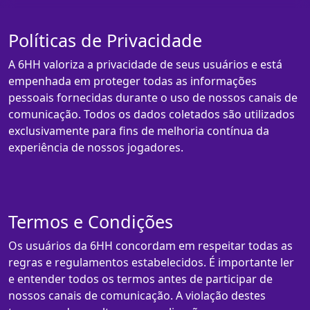
Políticas de Privacidade
A 6HH valoriza a privacidade de seus usuários e está
empenhada em proteger todas as informações
pessoais fornecidas durante o uso de nossos canais de
comunicação. Todos os dados coletados são utilizados
exclusivamente para fins de melhoria contínua da
experiência de nossos jogadores.
Termos e Condições
Os usuários da 6HH concordam em respeitar todas as
regras e regulamentos estabelecidos. É importante ler
e entender todos os termos antes de participar de
nossos canais de comunicação. A violação destes