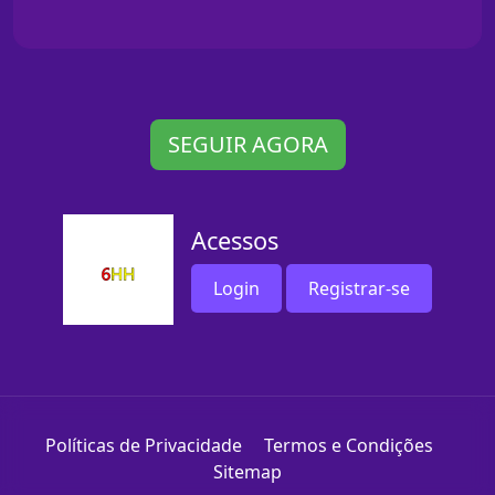
SEGUIR AGORA
Acessos
Login
Registrar-se
Políticas de Privacidade
Termos e Condições
Sitemap