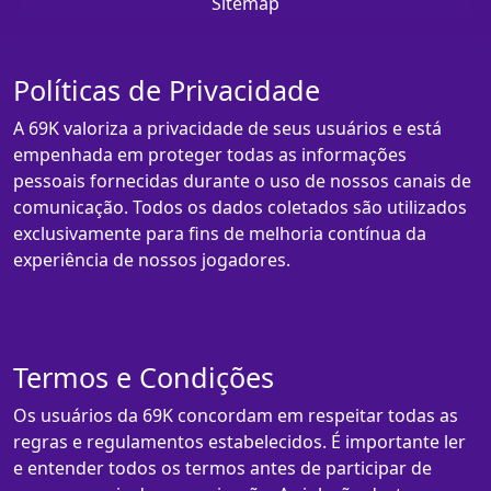
Sitemap
Políticas de Privacidade
A 69K valoriza a privacidade de seus usuários e está
empenhada em proteger todas as informações
pessoais fornecidas durante o uso de nossos canais de
comunicação. Todos os dados coletados são utilizados
exclusivamente para fins de melhoria contínua da
experiência de nossos jogadores.
Termos e Condições
Os usuários da 69K concordam em respeitar todas as
regras e regulamentos estabelecidos. É importante ler
e entender todos os termos antes de participar de