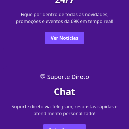
Fique por dentro de todas as novidades,
promoções e eventos da 69K em tempo real!
Ver Notícias
💬 Suporte Direto
Chat
Suporte direto via Telegram, respostas rápidas e
atendimento personalizado!