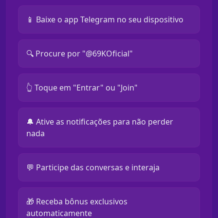
📱 Baixe o app Telegram no seu dispositivo
🔍 Procure por "@69KOficial"
👆 Toque em "Entrar" ou "Join"
🔔 Ative as notificações para não perder
nada
💬 Participe das conversas e interaja
🎁 Receba bônus exclusivos
automaticamente