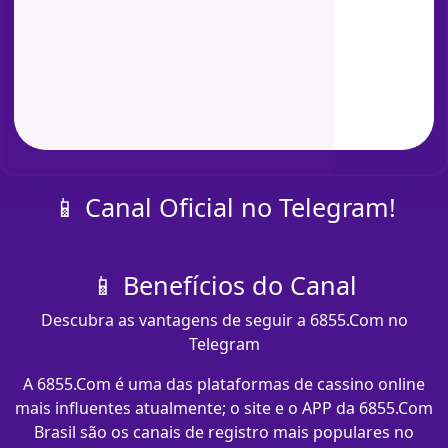
📱 Canal Oficial no Telegram!
📱 Benefícios do Canal
Descubra as vantagens de seguir a 6855.Com no
Telegram
A 6855.Com é uma das plataformas de cassino online
mais influentes atualmente; o site e o APP da 6855.Com
Brasil são os canais de registro mais populares no