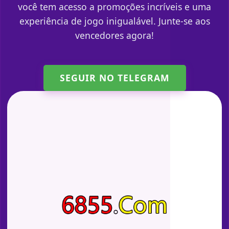
você tem acesso a promoções incríveis e uma
experiência de jogo inigualável. Junte-se aos
vencedores agora!
SEGUIR NO TELEGRAM