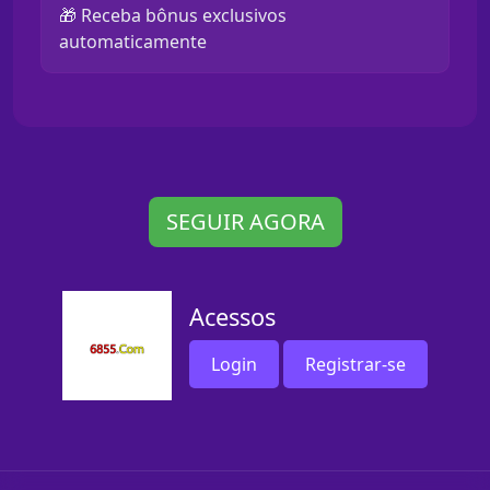
🎁 Receba bônus exclusivos
automaticamente
SEGUIR AGORA
Acessos
Login
Registrar-se