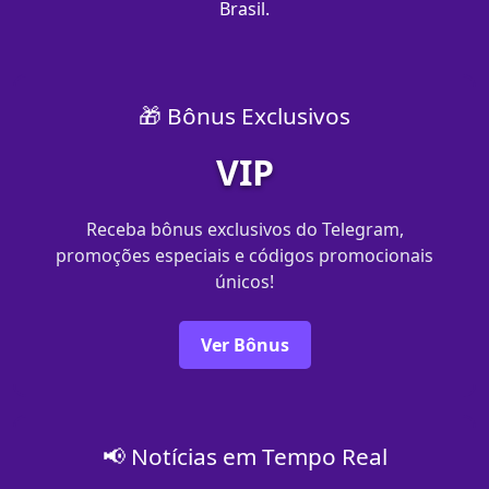
Brasil.
🎁 Bônus Exclusivos
VIP
Receba bônus exclusivos do Telegram,
promoções especiais e códigos promocionais
únicos!
Ver Bônus
📢 Notícias em Tempo Real