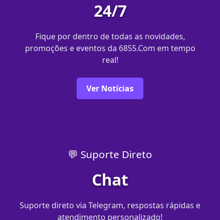
24/7
Fique por dentro de todas as novidades,
promoções e eventos da 6855.Com em tempo
real!
Ver Notícias
💬 Suporte Direto
Chat
Suporte direto via Telegram, respostas rápidas e
atendimento personalizado!