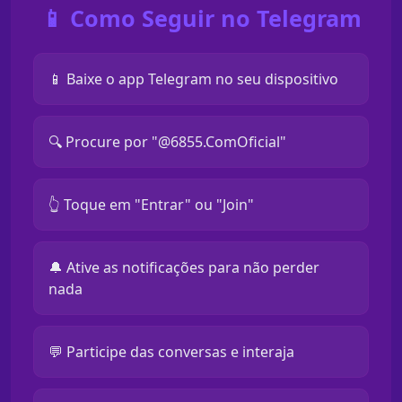
📱 Como Seguir no Telegram
📱 Baixe o app Telegram no seu dispositivo
🔍 Procure por "@6855.ComOficial"
👆 Toque em "Entrar" ou "Join"
🔔 Ative as notificações para não perder
nada
💬 Participe das conversas e interaja