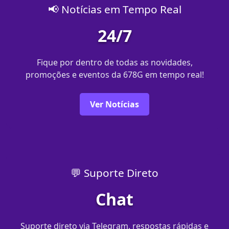
📢 Notícias em Tempo Real
24/7
Fique por dentro de todas as novidades,
promoções e eventos da 678G em tempo real!
Ver Notícias
💬 Suporte Direto
Chat
Suporte direto via Telegram, respostas rápidas e