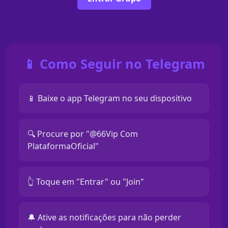
📱 Como Seguir no Telegram
📱 Baixe o app Telegram no seu dispositivo
🔍 Procure por "@66Vip Com
PlataformaOficial"
👆 Toque em "Entrar" ou "Join"
🔔 Ative as notificações para não perder