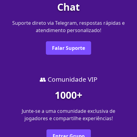
Chat
Suporte direto via Telegram, respostas rápidas e
atendimento personalizado!
Falar Suporte
👥 Comunidade VIP
1000+
Junte-se a uma comunidade exclusiva de
jogadores e compartilhe experiências!
Entrar Grupo