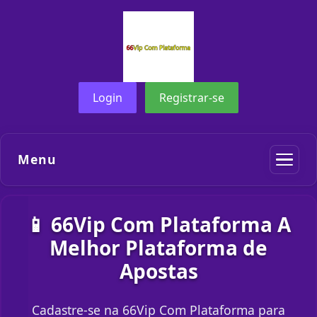
Login
Registrar-se
Menu
📱 66Vip Com Plataforma A
Melhor Plataforma de
Apostas
Cadastre-se na 66Vip Com Plataforma para