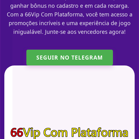
ganhar bônus no cadastro e em cada recarga.
Com a 66Vip Com Plataforma, você tem acesso a
promoções incríveis e uma experiência de jogo
inigualável. Junte-se aos vencedores agora!
SEGUIR NO TELEGRAM