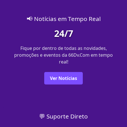
📢 Notícias em Tempo Real
24/7
Fique por dentro de todas as novidades,
promoções e eventos da 66Dv.Com em tempo
real!
Ver Notícias
💬 Suporte Direto