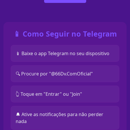
📱 Como Seguir no Telegram
📱 Baixe o app Telegram no seu dispositivo
🔍 Procure por "@66Dv.ComOficial"
👆 Toque em "Entrar" ou "Join"
🔔 Ative as notificações para não perder
nada