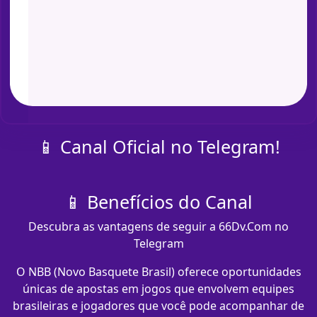
📱 Canal Oficial no Telegram!
📱 Benefícios do Canal
Descubra as vantagens de seguir a 66Dv.Com no
Telegram
O NBB (Novo Basquete Brasil) oferece oportunidades
únicas de apostas em jogos que envolvem equipes
brasileiras e jogadores que você pode acompanhar de