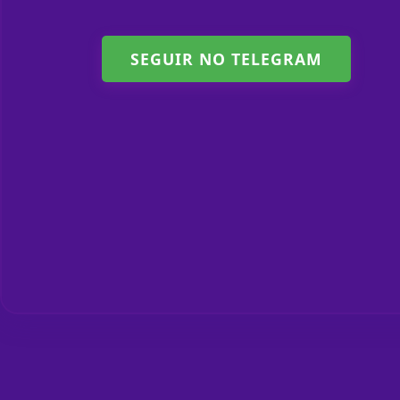
SEGUIR NO TELEGRAM