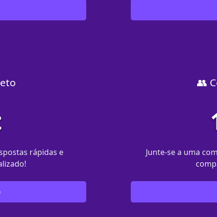
reto
👥 
t
espostas rápidas e
Junte-se a uma com
lizado!
compa
e