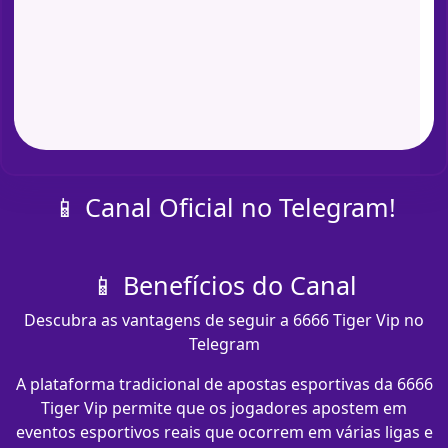
📱 Canal Oficial no Telegram!
📱 Benefícios do Canal
Descubra as vantagens de seguir a 6666 Tiger Vip no
Telegram
A plataforma tradicional de apostas esportivas da 6666
Tiger Vip permite que os jogadores apostem em
eventos esportivos reais que ocorrem em várias ligas e