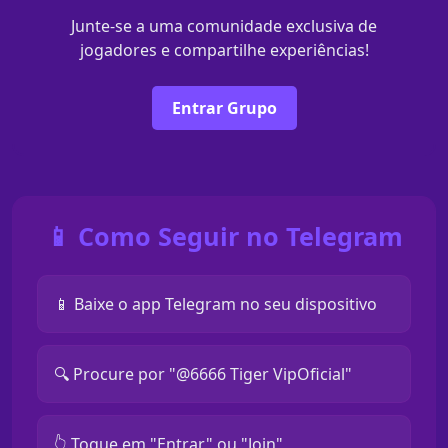
Junte-se a uma comunidade exclusiva de
jogadores e compartilhe experiências!
Entrar Grupo
📱 Como Seguir no Telegram
📱 Baixe o app Telegram no seu dispositivo
🔍 Procure por "@6666 Tiger VipOficial"
👆 Toque em "Entrar" ou "Join"