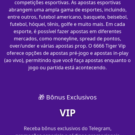
competições esportivas. As apostas esportivas
abrangem uma ampla gama de esportes, incluindo,
entre outros, futebol americano, basquete, beisebol,
futebol, hóquei, tênis, golfe e muito mais. Em cada
esporte, é possível fazer apostas em diferentes
mercados, como moneyline, spread de pontos,
over/under e várias apostas prop. O 6666 Tiger Vip
oferece opções de apostas pré-jogo e apostas in-play
(ao vivo), permitindo que você faça apostas enquanto o
jogo ou partida está acontecendo.
🎁 Bônus Exclusivos
VIP
Receba bônus exclusivos do Telegram,