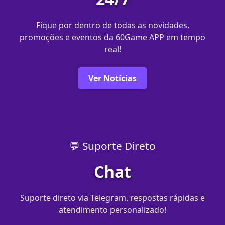
Fique por dentro de todas as novidades,
promoções e eventos da 60Game APP em tempo
real!
Ver Notícias
💬 Suporte Direto
Chat
Suporte direto via Telegram, respostas rápidas e
atendimento personalizado!