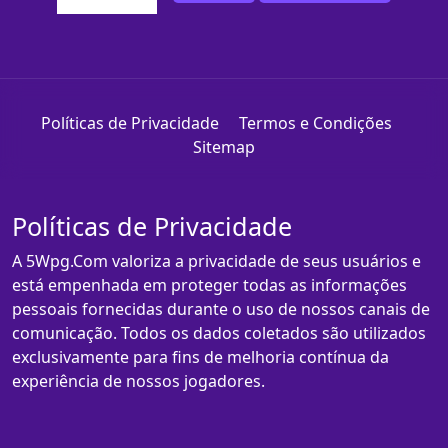
Políticas de Privacidade
Termos e Condições
Sitemap
Políticas de Privacidade
A 5Wpg.Com valoriza a privacidade de seus usuários e
está empenhada em proteger todas as informações
pessoais fornecidas durante o uso de nossos canais de
comunicação. Todos os dados coletados são utilizados
exclusivamente para fins de melhoria contínua da
experiência de nossos jogadores.