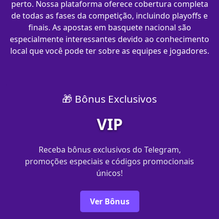
perto. Nossa plataforma oferece cobertura completa
de todas as fases da competição, incluindo playoffs e
finais. As apostas em basquete nacional são
especialmente interessantes devido ao conhecimento
local que você pode ter sobre as equipes e jogadores.
🎁 Bônus Exclusivos
VIP
Receba bônus exclusivos do Telegram,
promoções especiais e códigos promocionais
únicos!
Ver Bônus