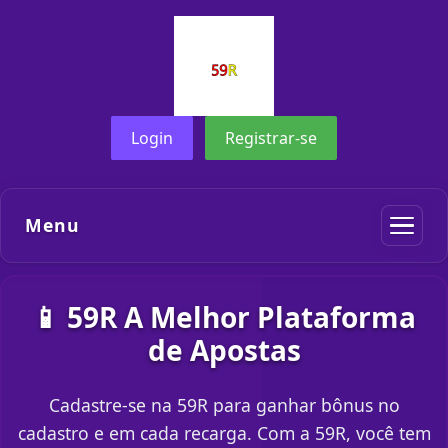
Login
Registrar-se
Menu
📱 59R A Melhor Plataforma
de Apostas
Cadastre-se na 59R para ganhar bônus no
cadastro e em cada recarga. Com a 59R, você tem