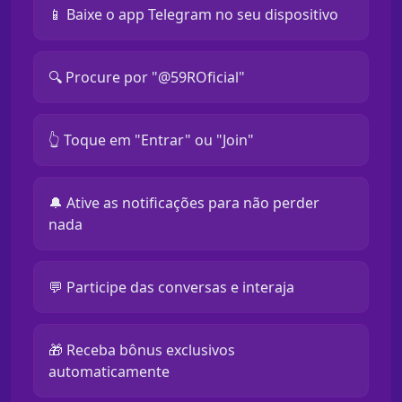
📱 Baixe o app Telegram no seu dispositivo
🔍 Procure por "@59ROficial"
👆 Toque em "Entrar" ou "Join"
🔔 Ative as notificações para não perder
nada
💬 Participe das conversas e interaja
🎁 Receba bônus exclusivos
automaticamente