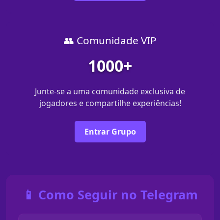
👥 Comunidade VIP
1000+
Junte-se a uma comunidade exclusiva de
jogadores e compartilhe experiências!
Entrar Grupo
📱 Como Seguir no Telegram