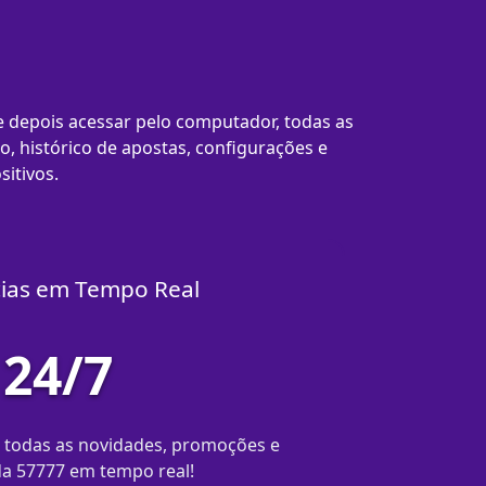
e depois acessar pelo computador, todas as
, histórico de apostas, configurações e
itivos.
cias em Tempo Real
24/7
e todas as novidades, promoções e
da 57777 em tempo real!