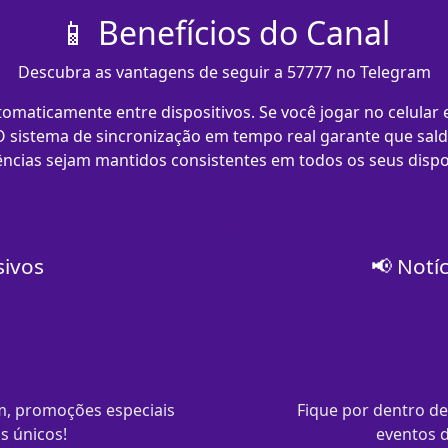
📱 Benefícios do Canal
Descubra as vantagens de seguir a 57777 no Telegram
omaticamente entre dispositivos. Se você jogar no celular 
O sistema de sincronização em tempo real garante que saldo
ências sejam mantidos consistentes em todos os seus dispos
sivos
📢 Notí
m, promoções especiais
Fique por dentro d
s únicos!
eventos 