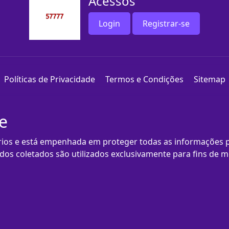
Acessos
Login
Registrar-se
Políticas de Privacidade
Termos e Condições
Sitemap
de
ários e está empenhada em proteger todas as informações 
os coletados são utilizados exclusivamente para fins de m