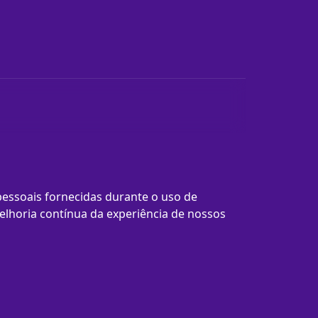
pessoais fornecidas durante o uso de
elhoria contínua da experiência de nossos