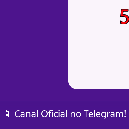
📱 Canal Oficial no Telegram!