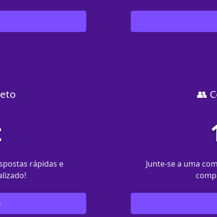
reto
👥 
t
espostas rápidas e
Junte-se a uma com
lizado!
compa
e