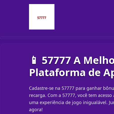
📱 57777 A Melh
Plataforma de A
Cadastre-se na 57777 para ganhar bônu
recarga. Com a 57777, você tem acesso 
uma experiência de jogo inigualável. J
agora!