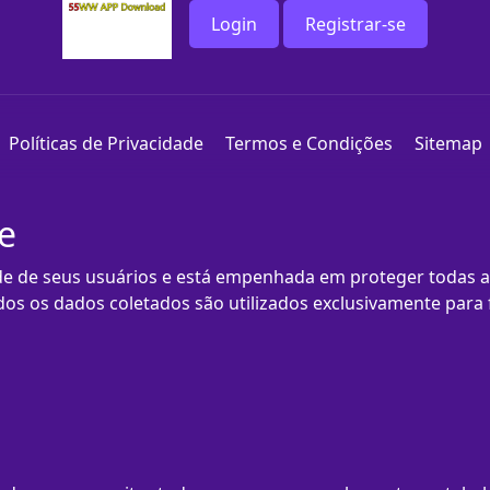
Login
Registrar-se
Políticas de Privacidade
Termos e Condições
Sitemap
de
e de seus usuários e está empenhada em proteger todas a
os os dados coletados são utilizados exclusivamente para 