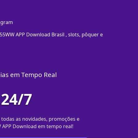
egram
55WW APP Download Brasil , slots, pôquer e
cias em Tempo Real
24/7
e todas as novidades, promoções e
 APP Download em tempo real!