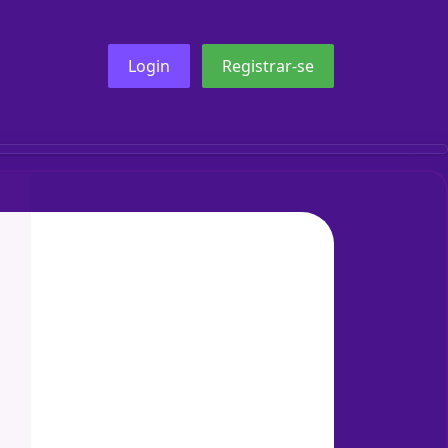
Login
Registrar-se