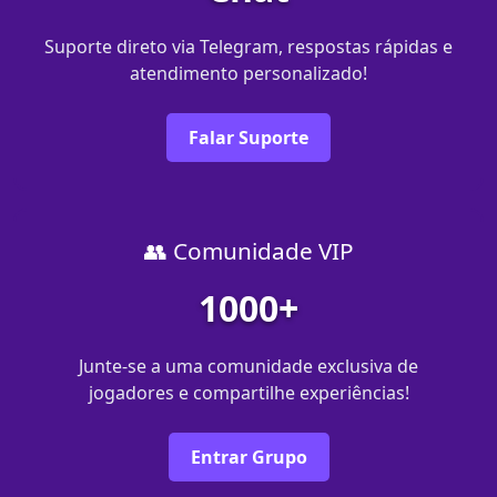
Suporte direto via Telegram, respostas rápidas e
atendimento personalizado!
Falar Suporte
👥 Comunidade VIP
1000+
Junte-se a uma comunidade exclusiva de
jogadores e compartilhe experiências!
Entrar Grupo