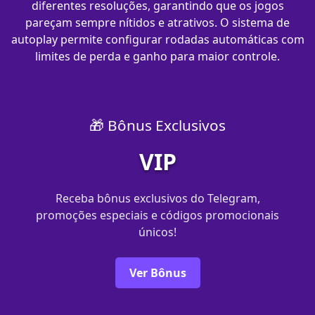
diferentes resoluções, garantindo que os jogos
pareçam sempre nítidos e atrativos. O sistema de
autoplay permite configurar rodadas automáticas com
limites de perda e ganho para maior controle.
🎁 Bônus Exclusivos
VIP
Receba bônus exclusivos do Telegram,
promoções especiais e códigos promocionais
únicos!
Ver Bônus