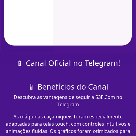
📱 Canal Oficial no Telegram!
📱 Benefícios do Canal
Descubra as vantagens de seguir a 53E.Com no
Telegram
As máquinas caça-níqueis foram especialmente
adaptadas para telas touch, com controles intuitivos e
animações fluidas. Os gráficos foram otimizados para