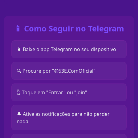
📱 Como Seguir no Telegram
📱 Baixe o app Telegram no seu dispositivo
🔍 Procure por "@53E.ComOficial"
👆 Toque em "Entrar" ou "Join"
🔔 Ative as notificações para não perder
nada