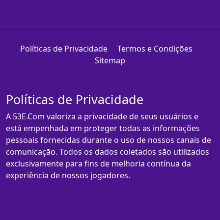
Políticas de Privacidade
Termos e Condições
Sitemap
Políticas de Privacidade
A 53E.Com valoriza a privacidade de seus usuários e
está empenhada em proteger todas as informações
pessoais fornecidas durante o uso de nossos canais de
comunicação. Todos os dados coletados são utilizados
exclusivamente para fins de melhoria contínua da
experiência de nossos jogadores.