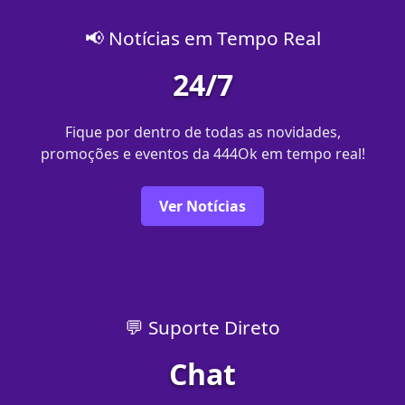
📢 Notícias em Tempo Real
24/7
Fique por dentro de todas as novidades,
promoções e eventos da 444Ok em tempo real!
Ver Notícias
💬 Suporte Direto
Chat