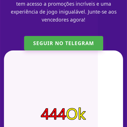
tem acesso a promoções incríveis e uma
experiência de jogo inigualável. Junte-se aos
vencedores agora!
SEGUIR NO TELEGRAM