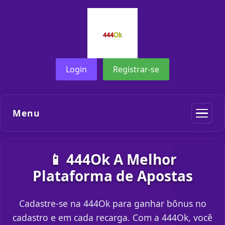
Login
Registrar-se
Menu
📱 444Ok A Melhor
Plataforma de Apostas
Cadastre-se na 444Ok para ganhar bônus no
cadastro e em cada recarga. Com a 444Ok, você