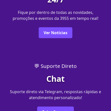
Fique por dentro de todas as novidades,
promoções e eventos da 39SS em tempo real!
Ver Notícias
💬 Suporte Direto
Chat
Suporte direto via Telegram, respostas rápidas e
atendimento personalizado!