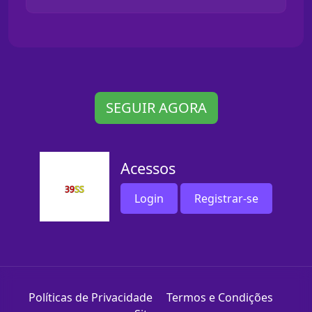
SEGUIR AGORA
Acessos
Login
Registrar-se
Políticas de Privacidade
Termos e Condições