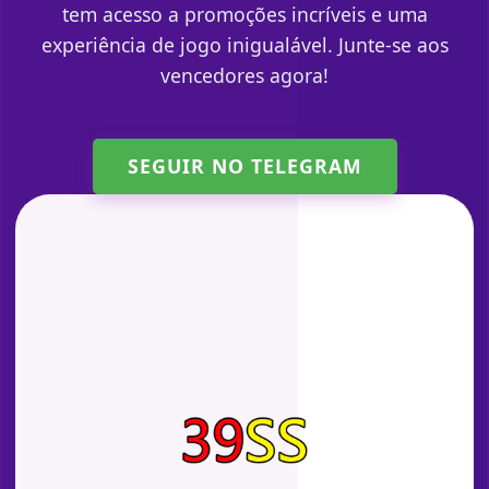
tem acesso a promoções incríveis e uma
experiência de jogo inigualável. Junte-se aos
vencedores agora!
SEGUIR NO TELEGRAM