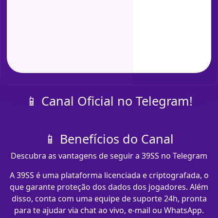
📱 Canal Oficial no Telegram!
📱 Benefícios do Canal
Descubra as vantagens de seguir a 39SS no Telegram
A 39SS é uma plataforma licenciada e criptografada, o
que garante proteção dos dados dos jogadores. Além
disso, conta com uma equipe de suporte 24h, pronta
para te ajudar via chat ao vivo, e-mail ou WhatsApp.