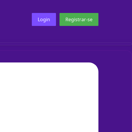
Login
Registrar-se