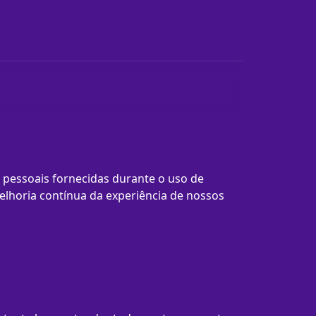
 pessoais fornecidas durante o uso de
elhoria contínua da experiência de nossos