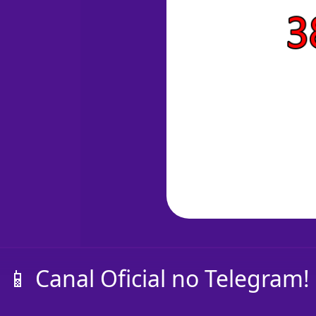
📱 Canal Oficial no Telegram!