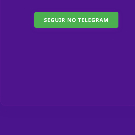
SEGUIR NO TELEGRAM