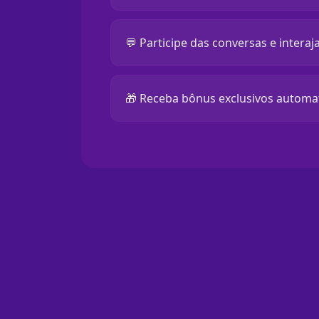
💬 Participe das conversas e interaj
🎁 Receba bônus exclusivos autom