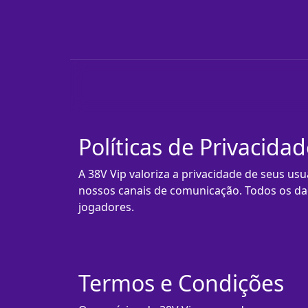
Políticas de Privacida
A 38V Vip valoriza a privacidade de seus u
nossos canais de comunicação. Todos os dad
jogadores.
Termos e Condições