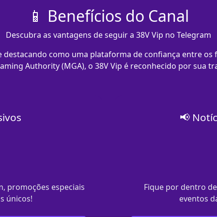
📱 Benefícios do Canal
Descubra as vantagens de seguir a 38V Vip no Telegram
se destacando como uma plataforma de confiança entre os f
ming Authority (MGA), o 38V Vip é reconhecido por sua tr
sivos
📢 Notí
m, promoções especiais
Fique por dentro d
s únicos!
eventos d