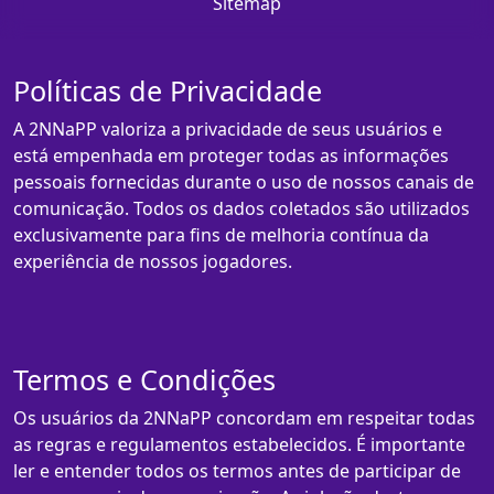
Sitemap
Políticas de Privacidade
A 2NNaPP valoriza a privacidade de seus usuários e
está empenhada em proteger todas as informações
pessoais fornecidas durante o uso de nossos canais de
comunicação. Todos os dados coletados são utilizados
exclusivamente para fins de melhoria contínua da
experiência de nossos jogadores.
Termos e Condições
Os usuários da 2NNaPP concordam em respeitar todas
as regras e regulamentos estabelecidos. É importante
ler e entender todos os termos antes de participar de