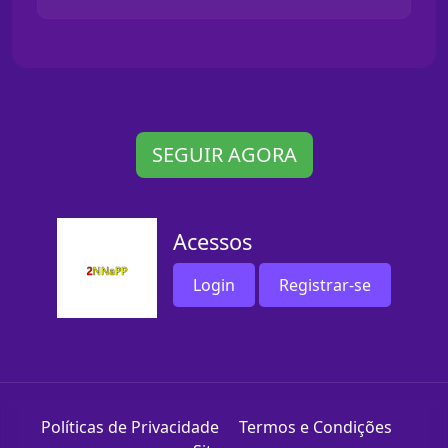
SEGUIR AGORA
Acessos
Login
Registrar-se
Políticas de Privacidade
Termos e Condições