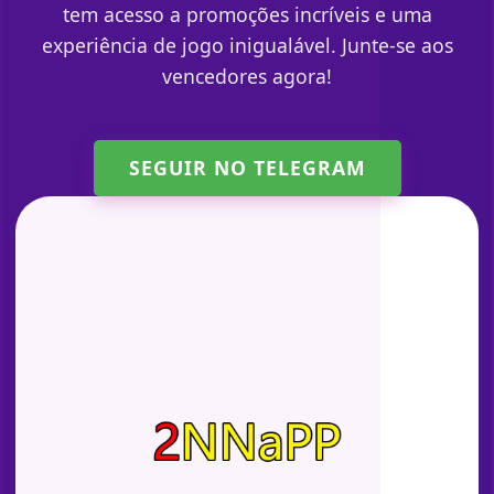
tem acesso a promoções incríveis e uma
experiência de jogo inigualável. Junte-se aos
vencedores agora!
SEGUIR NO TELEGRAM