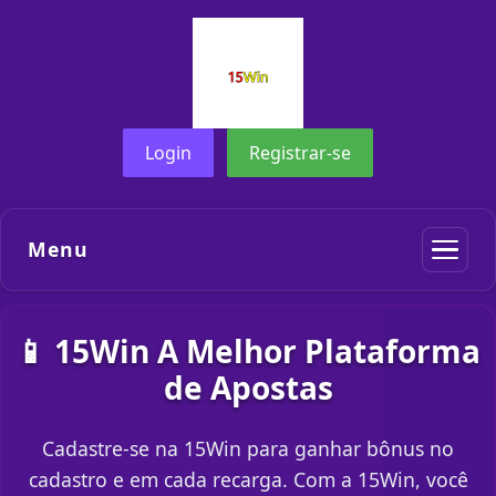
Login
Registrar-se
Menu
📱 15Win A Melhor Plataforma
de Apostas
Cadastre-se na 15Win para ganhar bônus no
cadastro e em cada recarga. Com a 15Win, você