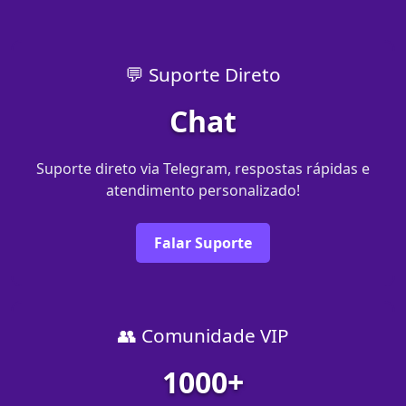
💬 Suporte Direto
Chat
Suporte direto via Telegram, respostas rápidas e
atendimento personalizado!
Falar Suporte
👥 Comunidade VIP
1000+