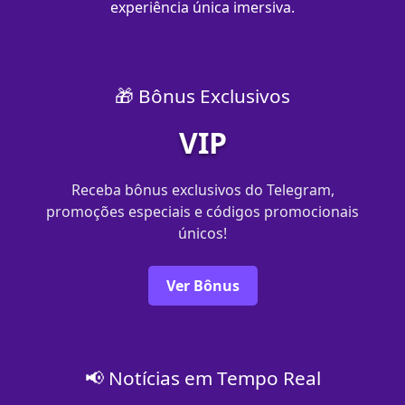
experiência única imersiva.
🎁 Bônus Exclusivos
VIP
Receba bônus exclusivos do Telegram,
promoções especiais e códigos promocionais
únicos!
Ver Bônus
📢 Notícias em Tempo Real