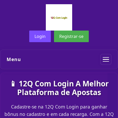
Login
Registrar-se
Menu
📱 12Q Com Login A Melhor
Plataforma de Apostas
Cadastre-se na 12Q Com Login para ganhar
bônus no cadastro e em cada recarga. Com a 12Q