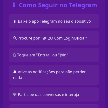
📱 Como Seguir no Telegram
📱 Baixe o app Telegram no seu dispositivo
🔍 Procure por "@12Q Com LoginOficial"
👆 Toque em "Entrar" ou "Join"
🔔 Ative as notificações para não perder
nada
💬 Participe das conversas e interaja