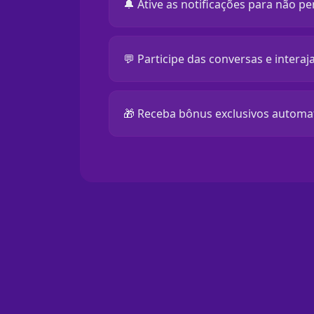
🔔 Ative as notificações para não p
💬 Participe das conversas e interaj
🎁 Receba bônus exclusivos autom