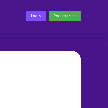
Login
Registrar-se