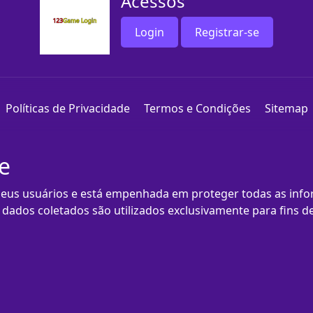
Acessos
Login
Registrar-se
Políticas de Privacidade
Termos e Condições
Sitemap
de
 seus usuários e está empenhada em proteger todas as inf
dados coletados são utilizados exclusivamente para fins d