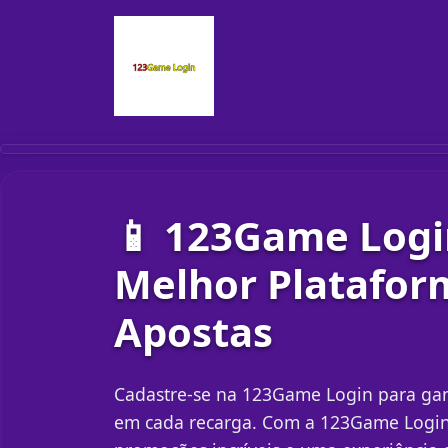
📱 123Game Logi
Melhor Platafor
Apostas
Cadastre-se na 123Game Login para ga
em cada recarga. Com a 123Game Login