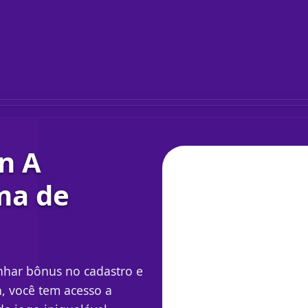
n A
ma de
nhar bônus no cadastro e
, você tem acesso a