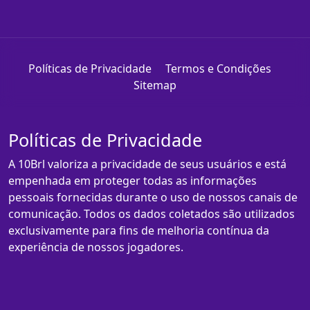
Políticas de Privacidade
Termos e Condições
Sitemap
Políticas de Privacidade
A 10Brl valoriza a privacidade de seus usuários e está
empenhada em proteger todas as informações
pessoais fornecidas durante o uso de nossos canais de
comunicação. Todos os dados coletados são utilizados
exclusivamente para fins de melhoria contínua da
experiência de nossos jogadores.