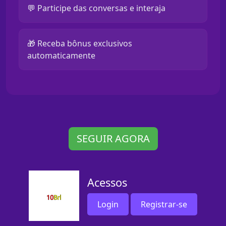
💬 Participe das conversas e interaja
🎁 Receba bônus exclusivos
automaticamente
SEGUIR AGORA
Acessos
Login
Registrar-se