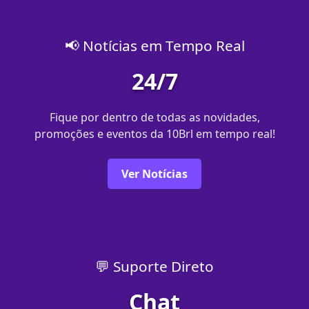
📢 Notícias em Tempo Real
24/7
Fique por dentro de todas as novidades,
promoções e eventos da 10Brl em tempo real!
Ver Notícias
💬 Suporte Direto
Chat