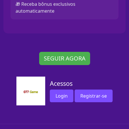
🎁 Receba bônus exclusivos
automaticamente
SEGUIR AGORA
Acessos
Login
Registrar-se