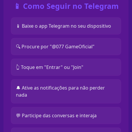
📱 Como Seguir no Telegram
📱 Baixe o app Telegram no seu dispositivo
🔍 Procure por "@077 GameOficial"
👆 Toque em "Entrar" ou "Join"
🔔 Ative as notificações para não perder
nada
💬 Participe das conversas e interaja