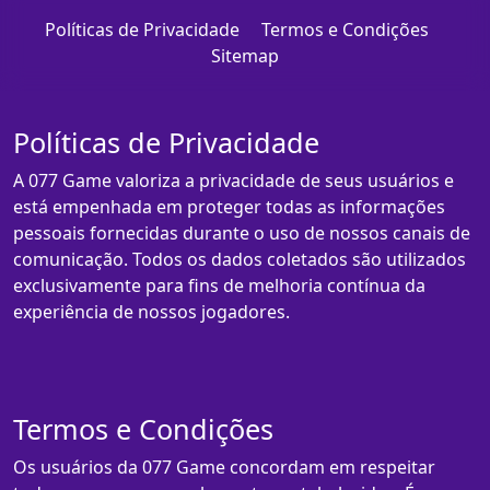
Políticas de Privacidade
Termos e Condições
Sitemap
Políticas de Privacidade
A 077 Game valoriza a privacidade de seus usuários e
está empenhada em proteger todas as informações
pessoais fornecidas durante o uso de nossos canais de
comunicação. Todos os dados coletados são utilizados
exclusivamente para fins de melhoria contínua da
experiência de nossos jogadores.
Termos e Condições
Os usuários da 077 Game concordam em respeitar