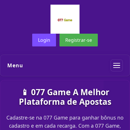
Login
Registrar-se
Menu
📱 077 Game A Melhor
Plataforma de Apostas
Cadastre-se na 077 Game para ganhar bônus no
cadastro e em cada recarga. Com a 077 Game,