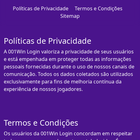
Políticas de Privacidade
Termos e Condições
Sitemap
Políticas de Privacidade
A 001Win Login valoriza a privacidade de seus usuários
e está empenhada em proteger todas as informações
pessoais fornecidas durante o uso de nossos canais de
comunicação. Todos os dados coletados são utilizados
exclusivamente para fins de melhoria contínua da
experiência de nossos jogadores.
Termos e Condições
Os usuários da 001Win Login concordam em respeitar