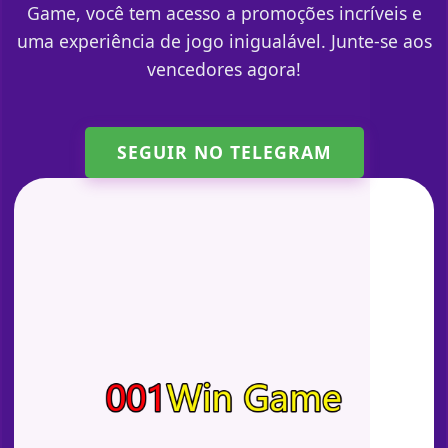
Game, você tem acesso a promoções incríveis e
uma experiência de jogo inigualável. Junte-se aos
vencedores agora!
SEGUIR NO TELEGRAM