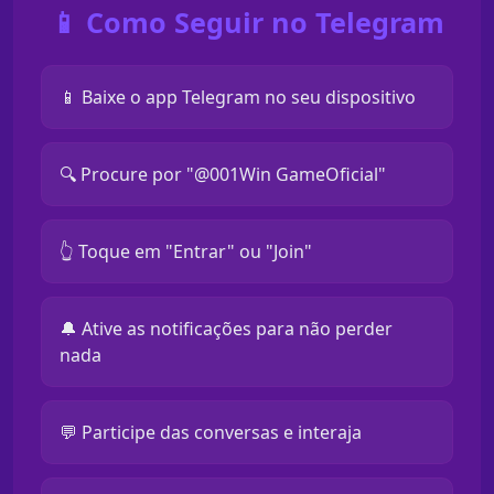
📱 Como Seguir no Telegram
📱 Baixe o app Telegram no seu dispositivo
🔍 Procure por "@001Win GameOficial"
👆 Toque em "Entrar" ou "Join"
🔔 Ative as notificações para não perder
nada
💬 Participe das conversas e interaja