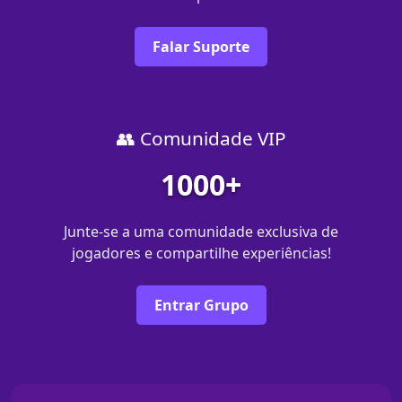
Falar Suporte
👥 Comunidade VIP
1000+
Junte-se a uma comunidade exclusiva de
jogadores e compartilhe experiências!
Entrar Grupo