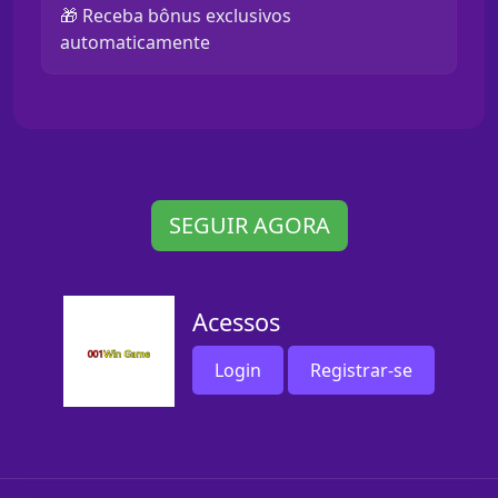
🎁 Receba bônus exclusivos
automaticamente
SEGUIR AGORA
Acessos
Login
Registrar-se