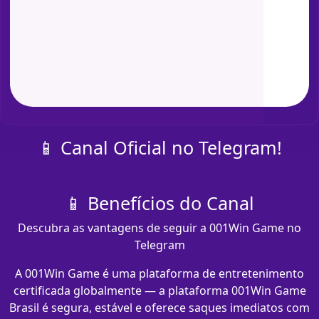
📱 Canal Oficial no Telegram!
📱 Benefícios do Canal
Descubra as vantagens de seguir a 001Win Game no
Telegram
A 001Win Game é uma plataforma de entretenimento
certificada globalmente — a plataforma 001Win Game
Brasil é segura, estável e oferece saques imediatos com